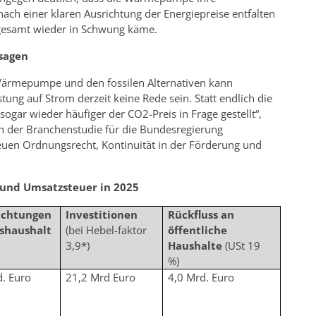
ach einer klaren Ausrichtung der Energiepreise entfalten
gesamt wieder in Schwung käme.
usagen
Wärmepumpe und den fossilen Alternativen kann
ung auf Strom derzeit keine Rede sein. Statt endlich die
gar wieder häufiger der CO2-Preis in Frage gestellt“,
gen der Branchenstudie für die Bundesregierung
uen Ordnungsrecht, Kontinuität in der Förderung und
n und Umsatzsteuer in 2025
ichtungen
Investitionen
Rückfluss an
shaushalt
(bei Hebel-faktor
öffentliche
3,9*)
Haushalte
(USt 19
%)
d. Euro
21,2 Mrd Euro
4,0 Mrd. Euro