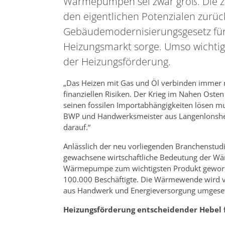
Wärmepumpen sei zwar groß. Die zu
den eigentlichen Potenzialen zurüc
Gebäudemodernisierungsgesetz für
Heizungsmarkt sorge. Umso wichtig
der Heizungsförderung.
„Das Heizen mit Gas und Öl verbinden immer
finanziellen Risiken. Der Krieg im Nahen Oste
seinen fossilen Importabhängigkeiten lösen mus
BWP und Handwerksmeister aus Langenlonsheim
darauf.“
Anlässlich der neu vorliegenden Branchenstudi
gewachsene wirtschaftliche Bedeutung der Wä
Wärmepumpe zum wichtigsten Produkt geworden
100.000 Beschäftigte. Die Wärmewende wird v
aus Handwerk und Energieversorgung umgeset
Heizungsförderung entscheidender Hebe