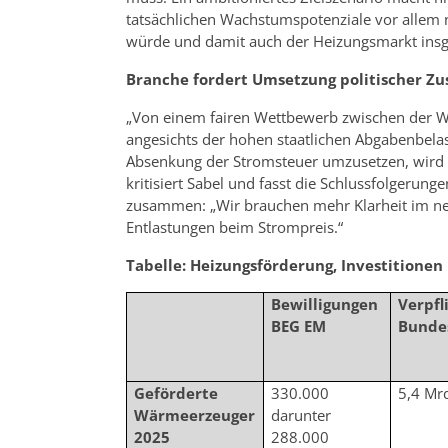
tatsächlichen Wachstumspotenziale vor allem n
würde und damit auch der Heizungsmarkt ins
Branche fordert Umsetzung politischer Z
„Von einem fairen Wettbewerb zwischen der 
angesichts der hohen staatlichen Abgabenbelast
Absenkung der Stromsteuer umzusetzen, wird so
kritisiert Sabel und fasst die Schlussfolgerun
zusammen: „Wir brauchen mehr Klarheit im ne
Entlastungen beim Strompreis.“
Tabelle: Heizungsförderung, Investitione
Bewilligungen
Verpfl
BEG EM
Bunde
Geförderte
330.000
5,4 Mr
Wärmeerzeuger
darunter
2025
288.000