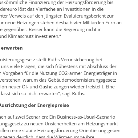
e auskömmliche Finanzierung der Heizungsförderung bis
reuro löst das Vierfache an Investitionen in die
ter Verweis auf den jüngsten Evaluierungsbericht zur
ür neue Heizungen stehen deshalb vier Milliarden Euro an
e gegenüber. Besser kann die Regierung nicht in
nd Klimaschutz investieren.“
u erwarten
isierungsgesetz stellt Ruths Verunsicherung bei
ns viele Fragen, die sich frühestens mit Abschluss der
 Vorgaben für die Nutzung CO2-armer Energieträger in
u verstehen, warum das Gebäudemodernisierungsgesetz
ation neuer Öl- und Gasheizungen wieder freistellt. Eine
sst sich so nicht erwarten“, sagt Ruths.
 Ausrichtung der Energiepreise
n auf zwei Szenarien: Ein Business-as-Usual-Szenario
rungsgesetz zu neuen Unsicherheiten am Heizungsmarkt
or allem eine stabile Heizungsförderung Orientierung geben
hingegen deutlich, dass die Wärmepumpe ihre