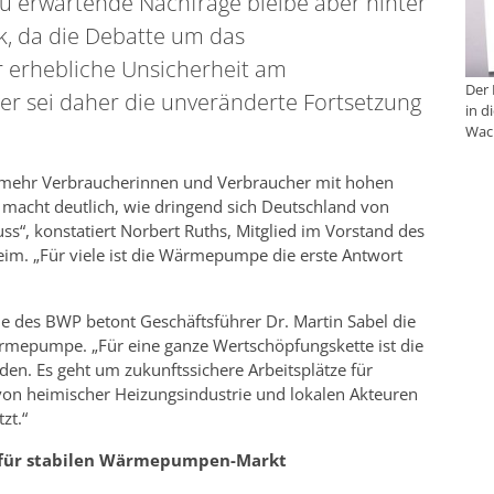
 erwartende Nachfrage bleibe aber hinter
k, da die Debatte um das
 erhebliche Unsicherheit am
Der
er sei daher die unveränderte Fortsetzung
in d
Wac
 mehr Verbraucherinnen und Verbraucher mit hohen
n macht deutlich, wie dringend sich Deutschland von
s“, konstatiert Norbert Ruths, Mitglied im Vorstand des
. „Für viele ist die Wärmepumpe die erste Antwort
e des BWP betont Geschäftsführer Dr. Martin Sabel die
rmepumpe. „Für eine ganze Wertschöpfungskette ist die
. Es geht um zukunftssichere Arbeitsplätze für
on heimischer Heizungsindustrie und lokalen Akteuren
zt.“
l für stabilen Wärmepumpen-Markt