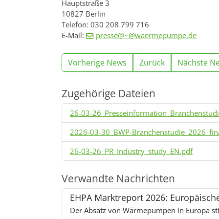
Hauptstraße 3
10827 Berlin
Telefon: 030 208 799 716
E-Mail:
presse@~@waermepumpe.de
Vorherige News
Zurück
Nächste N
Zugehörige Dateien
26-03-26_Presseinformation_Branchenstudi
2026-03-30_BWP-Branchenstudie_2026_fina
26-03-26_PR_Industry_study_EN.pdf
Verwandte Nachrichten
EHPA Marktreport 2026: Europäisc
Der Absatz von Wärmepumpen in Europa stie