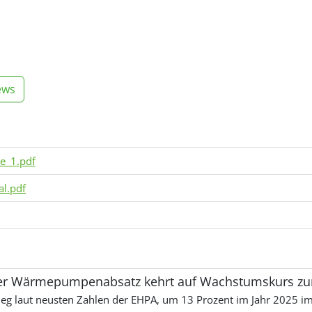
ews
e_1.pdf
l.pdf
her Wärmepumpenabsatz kehrt auf Wachstumskurs zu
g laut neusten Zahlen der EHPA, um 13 Prozent im Jahr 2025 im