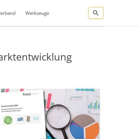
Verband
Werkzeuge
rktentwicklung