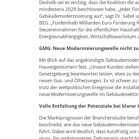
Deshalb sei es wichtig, dass die Koalition di
mindestens 2029 beschlossen habe. „Jeder Förde
Gebäudemodernisierung aus“, sagt Dr. Sabel un
BEG. „Fünfeinhalb Milliarden Euro Förderung f
Steuereinnahmen für die öffentlichen Haushalt
Energieunabhängigkeit, Wirtschaftswachstum u
GMG: Neue Modernisierungswelle nicht z
Mit Blick auf das angekündigte Gebäudemodern
Hauseigentümern fest. „Unsere Kunden stellen u
Gesetzgebung beantworten lassen, etwa zu den
neuen Gas- und Ölheizungen. Es ist schwer z
trotz der weltpolitischen Ereignisse die Install
neue Modernisierungswelle im Gebäudesektor lä
Volle Entfaltung der Potenziale bei klarer
Die Marktprognosen der Branchenstudie beruhe
beschreibt, wie das neue Gebäudemodernisie
führt. Dabei wird deutlich, dass kurzfristig v
muss. Ein ambitioniertes Zielszenario macht 