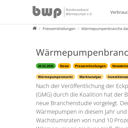
Direkt zur Hauptnavigation springen
Direkt zum Inhalt springen
Verbrauc
Presse
Pressemitteilungen
Wärmepumpenbranche dämp
Wärmepumpenbranche
30.03.2026
News
Pressemitteilungen
Newslett
Wärmepumpenmarkt
Marktanalyse
Investitionss
Nach der Veröffentlichung der Ec
(GMG) durch die Koalition hat de
neue Branchenstudie vorgelegt. D
Wärmepumpen in diesem Jahr und 
Wachstumsraten von rund 10 Proze