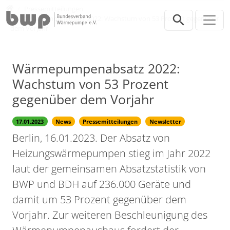
Direkt zur Hauptnavigation springen
Direkt zum Inhalt springen
Presse
Pressemitteilungen
Wärmepumpenabsatz 2022: Wachstum von 53 Prozent gegenüber
dem Vorjahr
Wärmepumpenabsatz 2022:
Wachstum von 53 Prozent
gegenüber dem Vorjahr
17.01.2023
News
Pressemitteilungen
Newsletter
Berlin, 16.01.2023. Der Absatz von
Heizungswärmepumpen stieg im Jahr 2022
laut der gemeinsamen Absatzstatistik von
BWP und BDH auf 236.000 Geräte und
damit um 53 Prozent gegenüber dem
Vorjahr. Zur weiteren Beschleunigung des