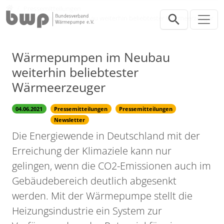
Direkt zur Hauptnavigation springen
Direkt zum Inhalt springen
Presse
Pressemitteilungen
Wärmepumpen im Neubau weiterhin beliebtester Wärmeerzeuger
Wärmepumpen im Neubau
weiterhin beliebtester
Wärmeerzeuger
04.06.2021
Pressemitteilungen
Pressemitteilungen
Newsletter
Die Energiewende in Deutschland mit der
Erreichung der Klimaziele kann nur
gelingen, wenn die CO2-Emissionen auch im
Gebäudebereich deutlich abgesenkt
werden. Mit der Wärmepumpe stellt die
Heizungsindustrie ein System zur