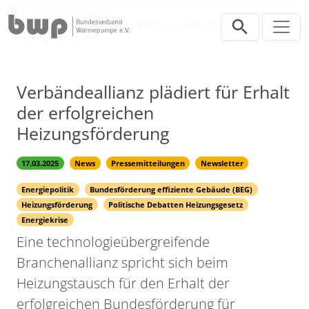
Direkt zur Hauptnavigation springen
Direkt zum Inhalt springen
Presse
Pressemitteilungen
Verbändeallianz plädiert für Erhalt der erfolgreichen
Heizungsförderung
Verbändeallianz plädiert für Erhalt
der erfolgreichen
Heizungsförderung
17.03.2025
News
Pressemitteilungen
Newsletter
Energiepolitik
Bundesförderung effiziente Gebäude (BEG)
Heizungsförderung
Politische Debatten Heizungsgesetz
Energiekrise
Eine technologieübergreifende
Branchenallianz spricht sich beim
Heizungstausch für den Erhalt der
erfolgreichen Bundesförderung für