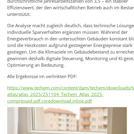
durchschnittliche Jahresarbeitszahlen von 3,5 – ein stabiler
Effizienzwert, der den wirtschaftlichen Betrieb auch im Besta
unterstützt.
Die Analyse macht zugleich deutlich, dass technische Lösung
individuelle Sparverhalten ergänzen müssen: Während der
Energieverbrauch in den untersuchten Gebäuden konstant bli
sind die Heizkosten aufgrund gestiegener Energiepreise stark
gestiegen. Um die Klimaziele im Gebäudebestand zu erreiche
gewinnen deshalb digitale Steuerung, Monitoring und KI-gestü
Optimierung an Bedeutung.
Alle Ergebnisse im verlinkten PDF:
https://www.techem.com/content/dam/techem/downloads/t
atlas/atlas_2025/251104_Techem_Atlas_2025-
compressed.pdf.coredownload.inline.pdf