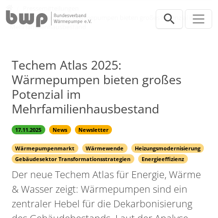
Direkt zur Hauptnavigation springen
Direkt zum Inhalt springen
Presse
Pressemitteilungen
Techem Atlas 2025: Wärmepumpen bieten großes Potenzial im
Mehrfamilienhausbestand
Techem Atlas 2025:
Wärmepumpen bieten großes
Potenzial im
Mehrfamilienhausbestand
17.11.2025
News
Newsletter
Wärmepumpenmarkt
Wärmewende
Heizungsmodernisierung
Gebäudesektor Transformationsstrategien
Energieeffizienz
Der neue Techem Atlas für Energie, Wärme
& Wasser zeigt: Wärmepumpen sind ein
zentraler Hebel für die Dekarbonisierung