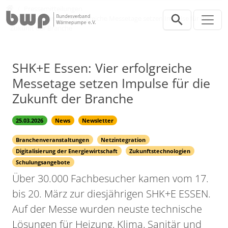
Direkt zur Hauptnavigation springen
Direkt zum Inhalt springen
Presse
Pressemitteilungen
SHK+E Essen: Vier erfolgreiche Messetage setzen Impulse für die
Zukunft der Branche
SHK+E Essen: Vier erfolgreiche
Messetage setzen Impulse für die
Zukunft der Branche
25.03.2026
News
Newsletter
Branchenveranstaltungen
Netzintegration
Digitalisierung der Energiewirtschaft
Zukunftstechnologien
Schulungsangebote
Über 30.000 Fachbesucher kamen vom 17.
bis 20. März zur diesjährigen SHK+E ESSEN.
Auf der Messe wurden neuste technische
Lösungen für Heizung, Klima, Sanitär und