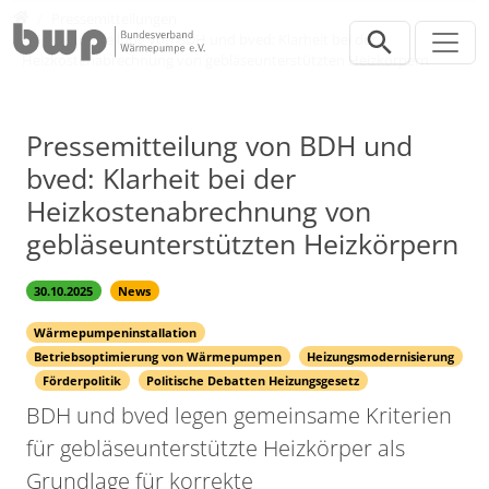
Direkt zur Hauptnavigation springen
Direkt zum Inhalt springen
Presse
Pressemitteilungen
Pressemitteilung von BDH und bved: Klarheit bei der
Heizkostenabrechnung von gebläseunterstützten Heizkörpern
Pressemitteilung von BDH und
bved: Klarheit bei der
Heizkostenabrechnung von
gebläseunterstützten Heizkörpern
30.10.2025
News
Wärmepumpeninstallation
Betriebsoptimierung von Wärmepumpen
Heizungsmodernisierung
Förderpolitik
Politische Debatten Heizungsgesetz
BDH und bved legen gemeinsame Kriterien
für gebläseunterstützte Heizkörper als
Grundlage für korrekte