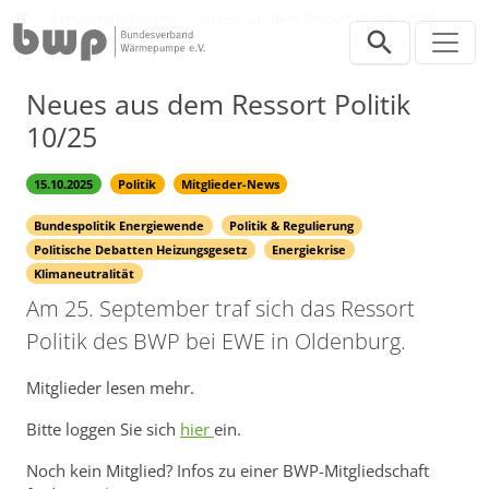
Direkt zur Hauptnavigation springen
Direkt zum Inhalt springen
Presse
Pressemitteilungen
Neues aus dem Ressort Politik 10/25
Neues aus dem Ressort Politik
10/25
15.10.2025
Politik
Mitglieder-News
Bundespolitik Energiewende
Politik & Regulierung
Politische Debatten Heizungsgesetz
Energiekrise
Klimaneutralität
Am 25. September traf sich das Ressort
Politik des BWP bei EWE in Oldenburg.
Mitglieder lesen mehr.
Bitte loggen Sie sich
hier
ein.
Noch kein Mitglied? Infos zu einer BWP-Mitgliedschaft