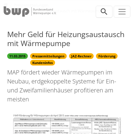
Direkt zur Hauptnavigation springen
Direkt zum Inhalt springen
Presse
Pressemitteilungen
Mehr Geld für Heizungsaustausch mit Wärmepumpe
Mehr Geld für Heizungsaustausch
mit Wärmepumpe
11.03.2015
Pressemitteilungen
JAZ-Rechner
Förderung
Kundeninfos
MAP fördert wieder Wärmepumpen im
Neubau, erdgekoppelte Systeme für Ein-
und Zweifamilienhäuser profitieren am
meisten