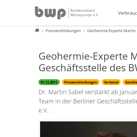
Direkt zur Hauptnavigation springen
Direkt zum Inhalt springen
Verbrauc
Presse
Pressemitteilungen
Geohermie-Experte Martin S
Geohermie-Experte Ma
Geschäftsstelle des 
01.12.2011
Pressemitteilungen
Verband
Geoth
Dr. Martin Sabel verstärkt ab Janua
Team in der Berliner Geschäftsst
e.V.