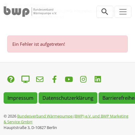
Direkt zur Hauptnavigation springen
Direkt zum Inhalt springen
Presse
Pressemitteilungen
GEMEINSAME PRESSEMITTEILUNG: Holzpellets und Wärmepumpen
bringen die Energiewende voran
Ein Fehler ist aufgetreten!
Impressum
Datenschutzerklärung
Barrierefreihe
© 2026
Bundesverband Wärmepumpe (BWP) e.V. und BWP Marketing
& Service GmbH
Hauptstraße 3, D-10827 Berlin