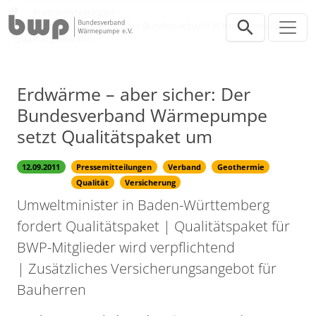
Direkt zur Hauptnavigation springen
Direkt zum Inhalt springen
Presse
Pressemitteilungen
Erdwärme – aber sicher: Der Bundesverband Wärmepumpe setzt
Qualitätspaket um
Erdwärme – aber sicher: Der
Bundesverband Wärmepumpe
setzt Qualitätspaket um
12.09.2011
Pressemitteilungen
Verband
Geothermie
Qualität
Versicherung
Umweltminister in Baden-Württemberg
fordert Qualitätspaket | Qualitätspaket für
BWP-Mitglieder wird verpflichtend
| Zusätzliches Versicherungsangebot für
Bauherren