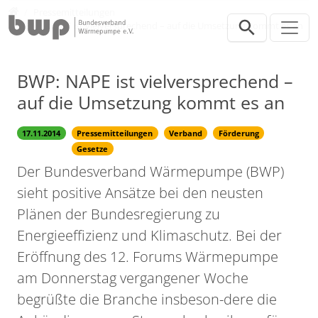
Direkt zur Hauptnavigation springen
Direkt zum Inhalt springen
Presse
Pressemitteilungen
BWP: NAPE ist vielversprechend – auf die Umsetzung kommt es an
BWP: NAPE ist vielversprechend –
auf die Umsetzung kommt es an
17.11.2014
Pressemitteilungen
Verband
Förderung
Gesetze
Der Bundesverband Wärmepumpe (BWP)
sieht positive Ansätze bei den neusten
Plänen der Bundesregierung zu
Energieeffizienz und Klimaschutz. Bei der
Eröffnung des 12. Forums Wärmepumpe
am Donnerstag vergangener Woche
begrüßte die Branche insbeson-dere die