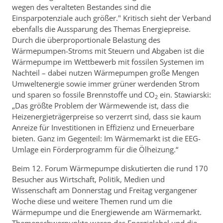
wegen des veralteten Bestandes sind die
Einsparpotenziale auch größer." Kritisch sieht der Verband
ebenfalls die Aussparung des Themas Energiepreise.
Durch die überproportionale Belastung des
Wärmepumpen-Stroms mit Steuern und Abgaben ist die
Wärmepumpe im Wettbewerb mit fossilen Systemen im
Nachteil – dabei nutzen Wärmepumpen große Mengen
Umweltenergie sowie immer grüner werdenden Strom
und sparen so fossile Brennstoffe und CO
ein. Stawiarski:
2
„Das größte Problem der Wärmewende ist, dass die
Heizenergieträgerpreise so verzerrt sind, dass sie kaum
Anreize für Investitionen in Effizienz und Erneuerbare
bieten. Ganz im Gegenteil: Im Wärmemarkt ist die EEG-
Umlage ein Förderprogramm für die Ölheizung.“
Beim 12. Forum Wärmepumpe diskutierten die rund 170
Besucher aus Wirtschaft, Politik, Medien und
Wissenschaft am Donnerstag und Freitag vergangener
Woche diese und weitere Themen rund um die
Wärmepumpe und die Energiewende am Wärmemarkt.
Themenschwerpunkte waren das Energielabel und die