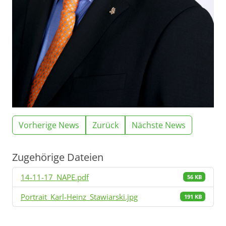
Vorherige News
Zurück
Nächste News
Zugehörige Dateien
14-11-17_NAPE.pdf
56 KB
Portrait_Karl-Heinz_Stawiarski.jpg
191 KB