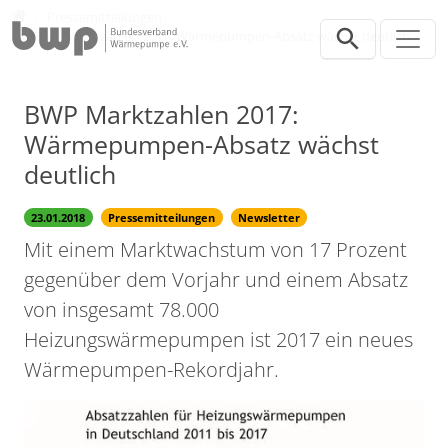
Direkt zur Hauptnavigation springen
Direkt zum Inhalt springen
Presse
Pressemitteilungen
BWP Marktzahlen 2017: Wärmepumpen-Absatz wächst deutlich
BWP Marktzahlen 2017:
Wärmepumpen-Absatz wächst
deutlich
23.01.2018
Pressemitteilungen
Newsletter
Mit einem Marktwachstum von 17 Prozent
gegenüber dem Vorjahr und einem Absatz
von insgesamt 78.000
Heizungswärmepumpen ist 2017 ein neues
Wärmepumpen-Rekordjahr.