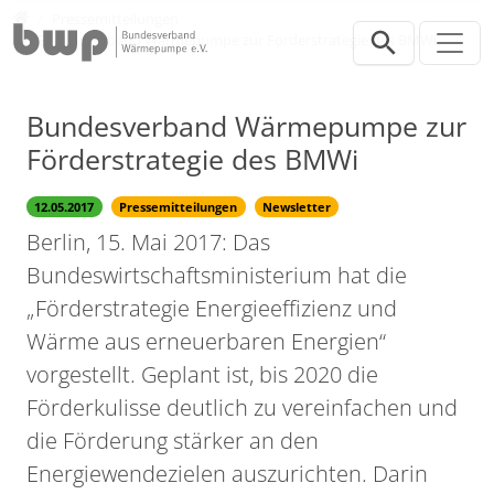
Direkt zur Hauptnavigation springen
Direkt zum Inhalt springen
Presse
Pressemitteilungen
Bundesverband Wärmepumpe zur Förderstrategie des BMWi
Bundesverband Wärmepumpe zur
Förderstrategie des BMWi
12.05.2017
Pressemitteilungen
Newsletter
Berlin, 15. Mai 2017: Das
Bundeswirtschaftsministerium hat die
„Förderstrategie Energieeffizienz und
Wärme aus erneuerbaren Energien“
vorgestellt. Geplant ist, bis 2020 die
Förderkulisse deutlich zu vereinfachen und
die Förderung stärker an den
Energiewendezielen auszurichten. Darin