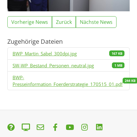
Vorherige News
Zurück
Nächste News
Zugehörige Dateien
BWP_Martin_Sabel_300dpi.jpg
167 KB
SW-WP_Bestand_Personen_neutral.jpg
1 MB
BWP-
244 KB
Presseinformation_Foerderstrategie_170515_01.pdf