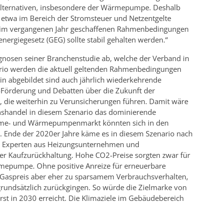
 Alternativen, insbesondere der Wärmepumpe. Deshalb
, etwa im Bereich der Stromsteuer und Netzentgelte
e im vergangenen Jahr geschaffenen Rahmenbedingungen
rgiegesetz (GEG) sollte stabil gehalten werden.“
gnosen seiner Branchenstudie ab, welche der Verband in
nario werden die aktuell geltenden Rahmenbedingungen
rin abgebildet sind auch jährlich wiederkehrende
-Förderung und Debatten über die Zukunft der
 die weiterhin zu Verunsicherungen führen. Damit wäre
nshandel in diesem Szenario das dominierende
me- und Wärmepumpenmarkt könnten sich in den
 Ende der 2020er Jahre käme es in diesem Szenario nach
en Experten aus Heizungsunternehmen und
 Kaufzurückhaltung. Hohe CO2-Preise sorgten zwar für
rmepumpe. Ohne positive Anreize für erneuerbare
 Gaspreis aber eher zu sparsamem Verbrauchsverhalten,
grundsätzlich zurückgingen. So würde die Zielmarke von
st in 2030 erreicht. Die Klimaziele im Gebäudebereich