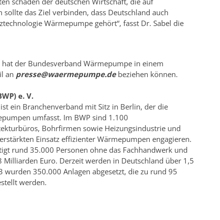
en schaden der deutschen Wirtschaft, die auf
n sollte das Ziel verbinden, dass Deutschland auch
tztechnologie Wärmepumpe gehört“, fasst Dr. Sabel die
die hat der Bundesverband Wärmepumpe in einem
il an
presse@waermepumpe.de
beziehen können.
P) e. V.
 ein Branchenverband mit Sitz in Berlin, der die
epumpen umfasst. Im BWP sind 1.100
ekturbüros, Bohrfirmen sowie Heizungsindustrie und
 verstärkten Einsatz effizienter Wärmepumpen engagieren.
igt rund 35.000 Personen ohne das Fachhandwerk und
8 Milliarden Euro. Derzeit werden in Deutschland über 1,5
 wurden 350.000 Anlagen abgesetzt, die zu rund 95
tellt werden.