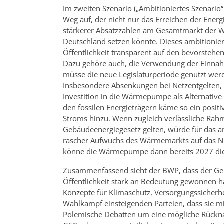
Im zweiten Szenario („Ambitioniertes Szenario“
Weg auf, der nicht nur das Erreichen der Energ
stärkerer Absatzzahlen am Gesamtmarkt der Wä
Deutschland setzen könnte. Dieses ambitionier
Öffentlichkeit transparent auf den bevorstehe
Dazu gehöre auch, die Verwendung der Einnah
müsse die neue Legislaturperiode genutzt wer
Insbesondere Absenkungen bei Netzentgelten,
Investition in die Wärmepumpe als Alternative
den fossilen Energieträgern käme so ein posi
Stroms hinzu. Wenn zugleich verlässliche Ra
Gebäudeenergiegesetz gelten, würde für das a
rascher Aufwuchs des Wärmemarkts auf das Ni
könne die Wärmepumpe dann bereits 2027 die M
Zusammenfassend sieht der BWP, dass der Ge
Öffentlichkeit stark an Bedeutung gewonnen h
Konzepte für Klimaschutz, Versorgungssicherhe
Wahlkampf einsteigenden Parteien, dass sie mi
Polemische Debatten um eine mögliche Rückn