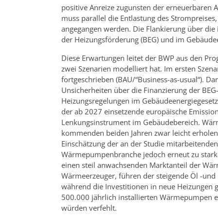
positive Anreize zugunsten der erneuerbaren
muss parallel die Entlastung des Strompreises
angegangen werden. Die Flankierung über di
der Heizungsförderung (BEG) und im Gebäudeene
Diese Erwartungen leitet der BWP aus den Pro
zwei Szenarien modelliert hat. Im ersten Sze
fortgeschrieben (BAU/“Business-as-usual“). Da
Unsicherheiten über die Finanzierung der BEG
Heizungsregelungen im Gebäudeenergiegesetz,
der ab 2027 einsetzende europäische Emissio
Lenkungsinstrument im Gebäudebereich. Wär
kommenden beiden Jahren zwar leicht erholen.
Einschätzung der an der Studie mitarbeitend
Wärmepumpenbranche jedoch erneut zu starker
einen steil anwachsenden Marktanteil der Wä
Wärmeerzeuger, führen der steigende Öl -und
während die Investitionen in neue Heizungen 
500.000 jährlich installierten Wärmepumpen er
würden verfehlt.