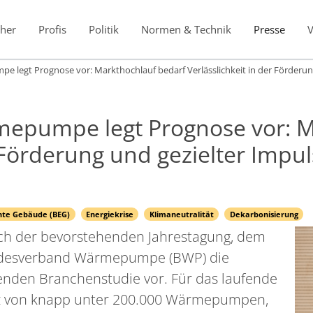
her
Profis
Politik
Normen & Technik
Presse
legt Prognose vor: Markthochlauf bedarf Verlässlichkeit in der Förderun
pumpe legt Prognose vor: M
r Förderung und gezielter Imp
nte Gebäude (BEG)
Energiekrise
Klimaneutralität
Dekarbonisierung
lich der bevorstehenden Jahrestagung, dem
desverband Wärmepumpe (BWP) die
nenden Branchenstudie vor. Für das laufende
tz von knapp unter 200.000 Wärmepumpen,