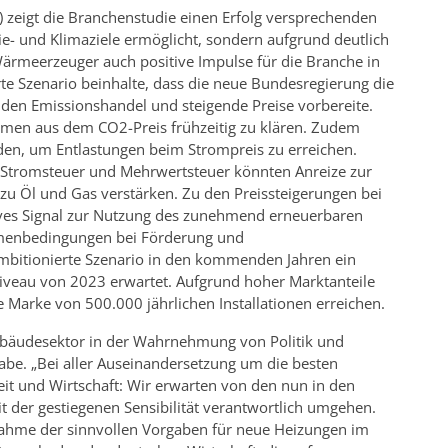
) zeigt die Branchenstudie einen Erfolg versprechenden
ie- und Klimaziele ermöglicht, sondern aufgrund deutlich
rmeerzeuger auch positive Impulse für die Branche in
te Szenario beinhalte, dass die neue Bundesregierung die
nden Emissionshandel und steigende Preise vorbereite.
men aus dem CO2-Preis frühzeitig zu klären. Zudem
den, um Entlastungen beim Strompreis zu erreichen.
 Stromsteuer und Mehrwertsteuer könnten Anreize zur
 zu Öl und Gas verstärken. Zu den Preissteigerungen bei
tives Signal zur Nutzung des zunehmend erneuerbaren
hmenbedingungen bei Förderung und
mbitionierte Szenario in den kommenden Jahren ein
veau von 2023 erwartet. Aufgrund hoher Marktanteile
arke von 500.000 jährlichen Installationen erreichen.
bäudesektor in der Wahrnehmung von Politik und
abe. „Bei aller Auseinandersetzung um die besten
it und Wirtschaft: Wir erwarten von den nun in den
t der gestiegenen Sensibilität verantwortlich umgehen.
ahme der sinnvollen Vorgaben für neue Heizungen im