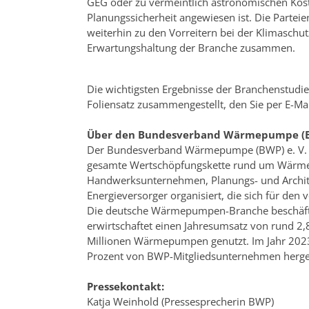
GEG oder zu vermeintlich astronomischen Kost
Planungssicherheit angewiesen ist. Die Parteie
weiterhin zu den Vorreitern bei der Klimaschu
Erwartungshaltung der Branche zusammen.
Die wichtigsten Ergebnisse der Branchenstu
Foliensatz zusammengestellt, den Sie per E-Ma
Über den Bundesverband Wärmepumpe (BW
Der Bundesverband Wärmepumpe (BWP) e. V. ist
gesamte Wertschöpfungskette rund um Wärm
Handwerksunternehmen, Planungs- und Archit
Energieversorger organisiert, die sich für den
Die deutsche Wärmepumpen-Branche beschäft
erwirtschaftet einen Jahresumsatz von rund 2,
Millionen Wärmepumpen genutzt. Im Jahr 2023
Prozent von BWP-Mitgliedsunternehmen herges
Pressekontakt:
Katja Weinhold (Pressesprecherin BWP)