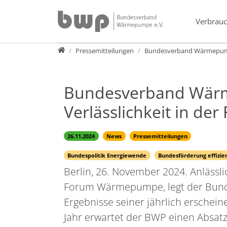
Direkt zur Hauptnavigation springen
Direkt zum Inhalt springen
Verbrauc
Presse
Pressemitteilungen
Bundesverband Wärmepumpe 
Bundesverband Wärme
Verlässlichkeit in de
26.11.2024
News
Pressemitteilungen
Bundespolitik Energiewende
Bundesförderung effizie
Berlin, 26. November 2024. Anläss
Forum Wärmepumpe, legt der Bun
Ergebnisse seiner jährlich erschei
Jahr erwartet der BWP einen Absa