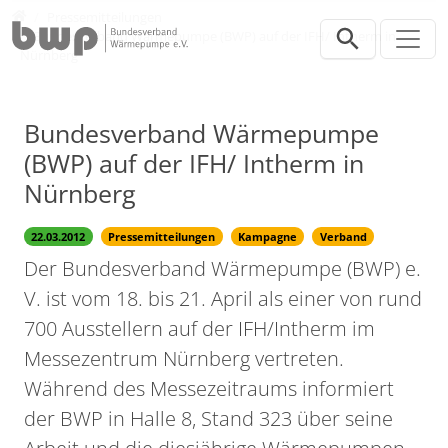
Direkt zur Hauptnavigation springen
Direkt zum Inhalt springen
Presse
Pressemitteilungen
Bundesverband Wärmepumpe (BWP) auf der IFH/ Intherm in
Nürnberg
Bundesverband Wärmepumpe
(BWP) auf der IFH/ Intherm in
Nürnberg
22.03.2012
Pressemitteilungen
Kampagne
Verband
Der Bundesverband Wärmepumpe (BWP) e.
V. ist vom 18. bis 21. April als einer von rund
700 Ausstellern auf der IFH/Intherm im
Messezentrum Nürnberg vertreten.
Während des Messezeitraums informiert
der BWP in Halle 8, Stand 323 über seine