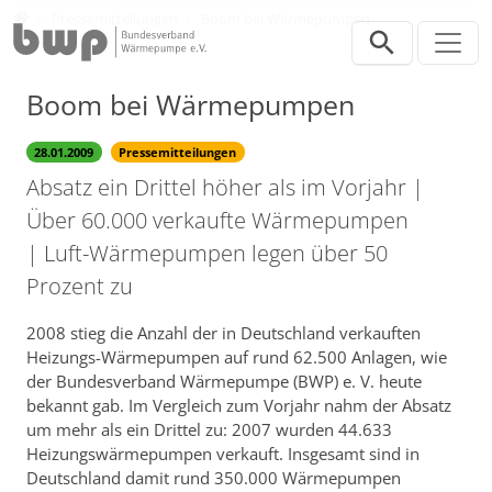
Direkt zur Hauptnavigation springen
Direkt zum Inhalt springen
Presse
Pressemitteilungen
Boom bei Wärmepumpen
Boom bei Wärmepumpen
28.01.2009
Pressemitteilungen
Absatz ein Drittel höher als im Vorjahr |
Über 60.000 verkaufte Wärmepumpen
| Luft-Wärmepumpen legen über 50
Prozent zu
2008 stieg die Anzahl der in Deutschland verkauften
Heizungs-Wärmepumpen auf rund 62.500 Anlagen, wie
der Bundesverband Wärmepumpe (BWP) e. V. heute
bekannt gab. Im Vergleich zum Vorjahr nahm der Absatz
um mehr als ein Drittel zu: 2007 wurden 44.633
Heizungswärmepumpen verkauft. Insgesamt sind in
Deutschland damit rund 350.000 Wärmepumpen