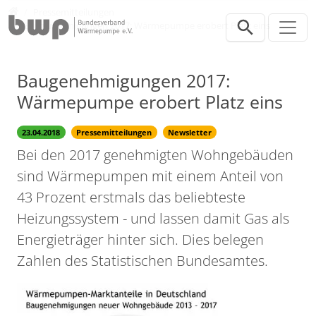
Direkt zur Hauptnavigation springen
Direkt zum Inhalt springen
Presse
Pressemitteilungen
Baugenehmigungen 2017: Wärmepumpe erobert Platz eins
Baugenehmigungen 2017:
Wärmepumpe erobert Platz eins
23.04.2018
Pressemitteilungen
Newsletter
Bei den 2017 genehmigten Wohngebäuden
sind Wärmepumpen mit einem Anteil von
43 Prozent erstmals das beliebteste
Heizungssystem - und lassen damit Gas als
Energieträger hinter sich. Dies belegen
Zahlen des Statistischen Bundesamtes.