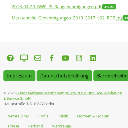
2018-04-23_BWP_PI_Baugenehmigungen.pdf
312 KB
Marktanteile_Genehmigungen_2013_2017_v02_RGB.jpg
4
Impressum
Datenschutzerklärung
Barrierefreihe
© 2026
Bundesverband Wärmepumpe (BWP) e.V. und BWP Marketing
& Service GmbH
Hauptstraße 3, D-10827 Berlin
Verbraucher
Profis
Politik
Normen & Technik
Presse
Verband
Werkzeuge