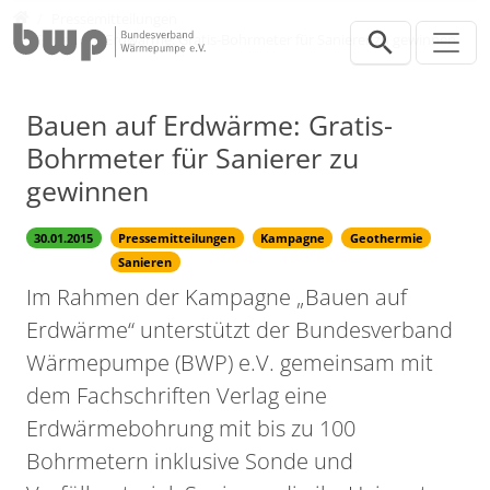
Direkt zur Hauptnavigation springen
Direkt zum Inhalt springen
Presse
Pressemitteilungen
Bauen auf Erdwärme: Gratis-Bohrmeter für Sanierer zu gewinnen
Bauen auf Erdwärme: Gratis-
Bohrmeter für Sanierer zu
gewinnen
30.01.2015
Pressemitteilungen
Kampagne
Geothermie
Sanieren
Im Rahmen der Kampagne „Bauen auf
Erdwärme“ unterstützt der Bundesverband
Wärmepumpe (BWP) e.V. gemeinsam mit
dem Fachschriften Verlag eine
Erdwärmebohrung mit bis zu 100
Bohrmetern inklusive Sonde und