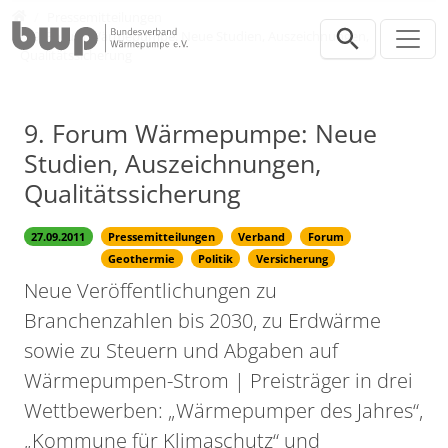
Direkt zur Hauptnavigation springen
Direkt zum Inhalt springen
Presse
Pressemitteilungen
9. Forum Wärmepumpe: Neue Studien, Auszeichnungen,
Qualitätssicherung
9. Forum Wärmepumpe: Neue
Studien, Auszeichnungen,
Qualitätssicherung
27.09.2011
Pressemitteilungen
Verband
Forum
Geothermie
Politik
Versicherung
Neue Veröffentlichungen zu
Branchenzahlen bis 2030, zu Erdwärme
sowie zu Steuern und Abgaben auf
Wärmepumpen-Strom | Preisträger in drei
Wettbewerben: „Wärmepumper des Jahres“,
„Kommune für Klimaschutz“ und