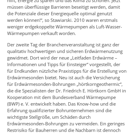
hilft, Energie zu sparen und das Klima zu schonen. Jetzt
müssen überflüssige Barrieren beseitigt werden, damit
die Potenziale dieser Energiequelle optimal genutzt
werden können!“, so Stawiarski. 2010 waren erstmals
weniger erdgekoppelte Wärmepumpen als Luft-Wasser-
Wärmepumpen verkauft worden.
Der zweite Tag der Branchenveranstaltung ist ganz der
qualitativ hochwertigen und sicheren Erdwärmenutzung
gewidmet. Dort wird der neue „Leitfaden Erdwärme –
Informationen und Tipps für Einsteiger“ vorgestellt, der
für Endkunden nützliche Praxistipps für die Erstellung von
Erdwärmesonden bietet. Neu ist auch die Versicherung
für Erdwärmesonden-Bohrungen „hörtkorngeothermic“,
die die Spezialisten der Dr. Friedrich E. Hörtkorn GmbH in
Kooperation mit dem Bundesverband Wärmepumpe
(BWP) e. V. entwickelt haben. Das Know-how und die
Erfahrung qualifizierter Bohrunternehmen sind die
wichtigste Stellgröße, um Schäden durch
Erdwärmesonden-Bohrungen zu vermeiden. Ein geringes
Restrisiko für Bauherren und die Nachbarn ist dennoch