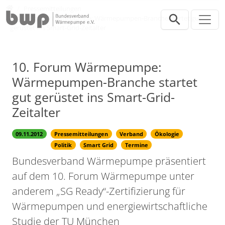
Direkt zur Hauptnavigation springen
Direkt zum Inhalt springen
Presse
Pressemitteilungen
10. Forum Wärmepumpe: Wärmepumpen-Branche startet gut
gerüstet ins Smart-Grid-Zeitalter
10. Forum Wärmepumpe:
Wärmepumpen-Branche startet
gut gerüstet ins Smart-Grid-
Zeitalter
09.11.2012
Pressemitteilungen
Verband
Ökologie
Politik
Smart Grid
Termine
Bundesverband Wärmepumpe präsentiert
auf dem 10. Forum Wärmepumpe unter
anderem „SG Ready“-Zertifizierung für
Wärmepumpen und energiewirtschaftliche
Studie der TU München