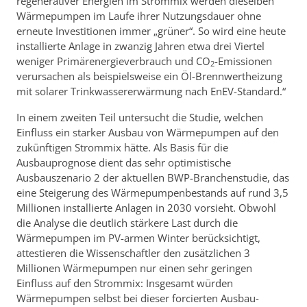
regenerativer Energien im Strommix werden dieselben
Wärmepumpen im Laufe ihrer Nutzungsdauer ohne
erneute Investitionen immer „grüner“. So wird eine heute
installierte Anlage in zwanzig Jahren etwa drei Viertel
weniger Primärenergieverbrauch und CO
-Emissionen
2
verursachen als beispielsweise ein Öl-Brennwertheizung
mit solarer Trinkwassererwärmung nach EnEV-Standard.“
In einem zweiten Teil untersucht die Studie, welchen
Einfluss ein starker Ausbau von Wärmepumpen auf den
zukünftigen Strommix hätte. Als Basis für die
Ausbauprognose dient das sehr optimistische
Ausbauszenario 2 der aktuellen BWP-Branchenstudie, das
eine Steigerung des Wärmepumpenbestands auf rund 3,5
Millionen installierte Anlagen in 2030 vorsieht. Obwohl
die Analyse die deutlich stärkere Last durch die
Wärmepumpen im PV-armen Winter berücksichtigt,
attestieren die Wissenschaftler den zusätzlichen 3
Millionen Wärmepumpen nur einen sehr geringen
Einfluss auf den Strommix: Insgesamt würden
Wärmepumpen selbst bei dieser forcierten Ausbau-