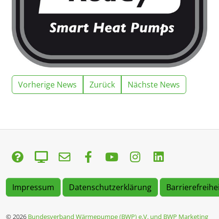
Vorherige News
Zurück
Nächste News
Impressum
Datenschutzerklärung
Barrierefreihe
© 2026
Bundesverband Wärmepumpe (BWP) e.V. und BWP Marketing