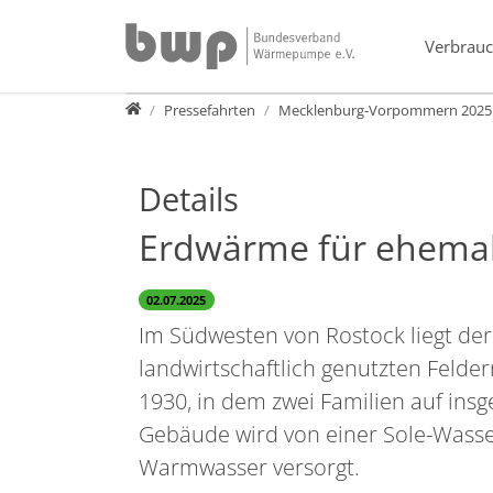
Direkt zur Hauptnavigation springen
Direkt zum Inhalt springen
Verbrauc
Presse
Pressefahrten
Mecklenburg-Vorpommern 2025
Details
Erdwärme für ehemal
02.07.2025
Im Südwesten von Rostock liegt der 
landwirtschaftlich genutzten Felde
1930, in dem zwei Familien auf in
Gebäude wird von einer Sole-Was
Warmwasser versorgt.