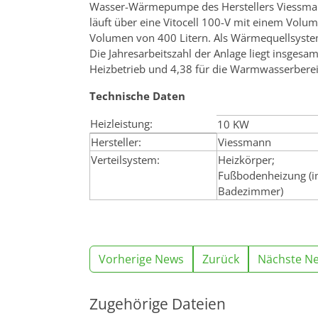
Wasser-Wärmepumpe des Herstellers Viessman
läuft über eine Vitocell 100-V mit einem Volu
Volumen von 400 Litern. Als Wärmequellsyst
Die Jahresarbeitszahl der Anlage liegt insgesamt
Heizbetrieb und 4,38 für die Warmwasserbereitu
Technische Daten
Heizleistung:
10 KW
Hersteller:
Viessmann
Verteilsystem:
Heizkörper;
Fußbodenheizung (
Badezimmer)
Vorherige News
Zurück
Nächste N
Zugehörige Dateien