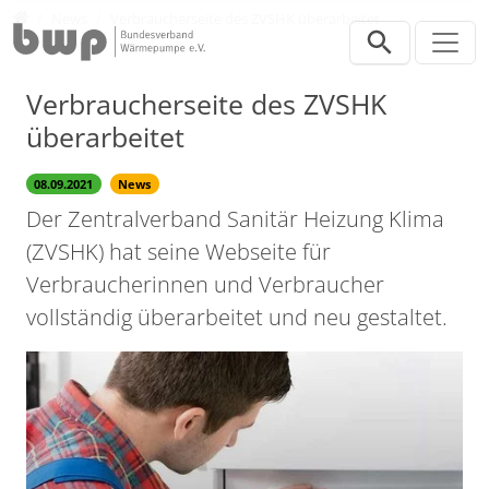
Direkt zur Hauptnavigation springen
Direkt zum Inhalt springen
Presse
News
Verbraucherseite des ZVSHK überarbeitet
Verbraucherseite des ZVSHK
überarbeitet
08.09.2021
News
Der Zentralverband Sanitär Heizung Klima
(ZVSHK) hat seine Webseite für
Verbraucherinnen und Verbraucher
vollständig überarbeitet und neu gestaltet.