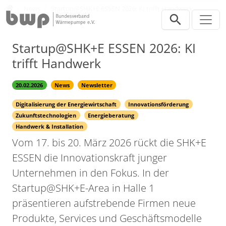
Direkt zur Hauptnavigation springen
Direkt zum Inhalt springen
Presse
News
Startup@SHK+E ESSEN 2026: KI trifft Handwerk
Startup@SHK+E ESSEN 2026: KI
trifft Handwerk
20.02.2026
News
Newsletter
Digitalisierung der Energiewirtschaft
Innovationsförderung
Zukunftstechnologien
Energieberatung
Handwerk & Installation
Vom 17. bis 20. März 2026 rückt die SHK+E
ESSEN die Innovationskraft junger
Unternehmen in den Fokus. In der
Startup@SHK+E-Area in Halle 1
präsentieren aufstrebende Firmen neue
Produkte, Services und Geschäftsmodelle