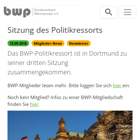
Direkt zur Hauptnavigation springen
Direkt zum Inhalt springen
Presse
News
Sitzung des Politikressorts
Sitzung des Politikressorts
15.09.2018
Mitglieder-News
Newsletter
Das BWP-Politikressort ist in Dortmund zu
seiner dritten Sitzung
zusammengekommen.
BWP-Mitglieder lesen mehr. Bitte loggen Sie sich
hier
ein.
Noch kein Mitglied? Infos zu einer BWP-Mitgliedschaft
finden Sie
hier
.