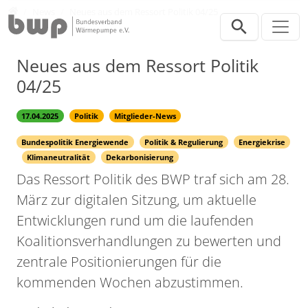
Direkt zur Hauptnavigation springen
Direkt zum Inhalt springen
Presse
News
Neues aus dem Ressort Politik 04/25
Neues aus dem Ressort Politik
04/25
17.04.2025
Politik
Mitglieder-News
Bundespolitik Energiewende
Politik & Regulierung
Energiekrise
Klimaneutralität
Dekarbonisierung
Das Ressort Politik des BWP traf sich am 28.
März zur digitalen Sitzung, um aktuelle
Entwicklungen rund um die laufenden
Koalitionsverhandlungen zu bewerten und
zentrale Positionierungen für die
kommenden Wochen abzustimmen.