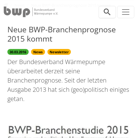
Direkt zur Hauptnavigation springen
Direkt zum Inhalt springen
Presse
News
Neue BWP-Branchenprognose 2015 kommt
Neue BWP-Branchenprognose
2015 kommt
30.03.2016
News
Newsletter
Der Bundesverband Wärmepumpe
überarbeitet derzeit seine
Branchenprognose. Seit der letzten
Ausgabe 2013 hat sich (geo)politisch einiges
getan.