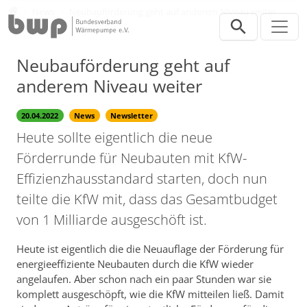
Direkt zur Hauptnavigation springen
Direkt zum Inhalt springen
Presse
News
Neubauförderung geht auf anderem Niveau weiter
Neubauförderung geht auf
anderem Niveau weiter
20.04.2022
News
Newsletter
Heute sollte eigentlich die neue
Förderrunde für Neubauten mit KfW-
Effizienzhausstandard starten, doch nun
teilte die KfW mit, dass das Gesamtbudget
von 1 Milliarde ausgeschöft ist.
Heute ist eigentlich die die Neuauflage der Förderung für
energieeffiziente Neubauten durch die KfW wieder
angelaufen. Aber schon nach ein paar Stunden war sie
komplett ausgeschöpft, wie die KfW mitteilen ließ. Damit