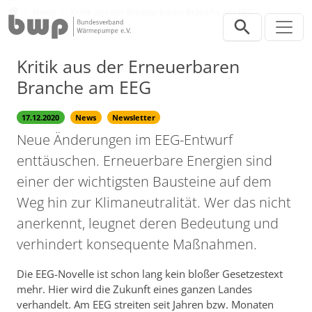
Direkt zur Hauptnavigation springen
Direkt zum Inhalt springen
Presse
News
Kritik aus der Erneuerbaren Branche am EEG
Kritik aus der Erneuerbaren
Branche am EEG
17.12.2020
News
Newsletter
Neue Änderungen im EEG-Entwurf
enttäuschen. Erneuerbare Energien sind
einer der wichtigsten Bausteine auf dem
Weg hin zur Klimaneutralität. Wer das nicht
anerkennt, leugnet deren Bedeutung und
verhindert konsequente Maßnahmen.
Die EEG-Novelle ist schon lang kein bloßer Gesetzestext
mehr. Hier wird die Zukunft eines ganzen Landes
verhandelt. Am EEG streiten seit Jahren bzw. Monaten