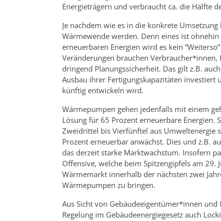
Energieträgern und verbraucht ca. die Hälfte 
Je nachdem wie es in die konkrete Umsetzung 
Wärmewende werden. Denn eines ist ohnehin k
erneuerbaren Energien wird es kein “Weiters
Veränderungen brauchen Verbraucher*innen, 
dringend Planungssicherheit. Das gilt z.B. au
Ausbau ihrer Fertigungskapazitäten investiert
künftig entwickeln wird.
Wärmepumpen gehen jedenfalls mit einem geh
Lösung für 65 Prozent erneuerbare Energien. S
Zweidrittel bis Vierfünftel aus Umweltenergie 
Prozent erneuerbar anwächst. Dies und z.B. au
das derzeit starke Marktwachstum. Insofern 
Offensive, welche beim Spitzengipfels am 29. 
Wärmemarkt innerhalb der nächsten zwei Jahre 
Wärmepumpen zu bringen.
Aus Sicht von Gebäudeeigentümer*innen und Mi
Regelung im Gebäudeenergiegesetz auch Lockin