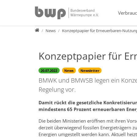
Direkt zur Hauptnavigation springen
Direkt zum Inhalt springen
Verbrauc
Presse
News
Konzeptpapier für Erneuerbaren-Nutzun
Konzeptpapier für E
20.07.2022
News
Newsletter
BMWK und BMWSB legen ein Konzep
Regelung vor.
Damit rückt die gesetzliche Konkretisieru
mindestens 65 Prozent erneuerbaren Ener
Die beiden Ministerien eröffnen mit ihren Vor
derzeit überwiegend fossilen Energieträgern 
Energien umgestellt werden kann. Aktuell hei