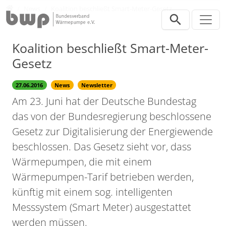
Direkt zur Hauptnavigation springen
Direkt zum Inhalt springen
Presse
News
Koalition beschließt Smart-Meter-Gesetz
Koalition beschließt Smart-Meter-
Gesetz
27.06.2016
News
Newsletter
Am 23. Juni hat der Deutsche Bundestag
das von der Bundesregierung beschlossene
Gesetz zur Digitalisierung der Energiewende
beschlossen. Das Gesetz sieht vor, dass
Wärmepumpen, die mit einem
Wärmepumpen-Tarif betrieben werden,
künftig mit einem sog. intelligenten
Messsystem (Smart Meter) ausgestattet
werden müssen.