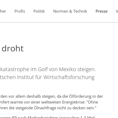
her
Profis
Politik
Normen & Technik
Presse
 droht
katastrophe im Golf von Mexiko steigen.
schen Institut für Wirtschaftsforschung
ürden vor allem deshalb steigen, da die Ölförderung in der
emfert warnte vor einer weltweiten Energiekrise: "Ohne
en die steigende Ölnachfrage nicht zu decken sein."
onzern BP nach Medienberichten inzwischen 1,3 Mrd.