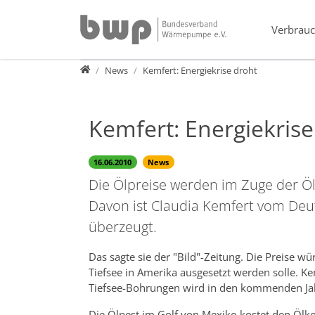
Direkt zur Hauptnavigation springen
Direkt zum Inhalt springen
Verbrauc
Presse
News
Kemfert: Energiekrise droht
Kemfert: Energiekrise
16.06.2010
News
Die Ölpreise werden im Zuge der Öl
Davon ist Claudia Kemfert vom Deut
überzeugt.
Das sagte sie der "Bild"-Zeitung. Die Preise w
Tiefsee in Amerika ausgesetzt werden solle. K
Tiefsee-Bohrungen wird in den kommenden Jahr
Die Ölpest im Golf von Mexiko kostet den Ölk