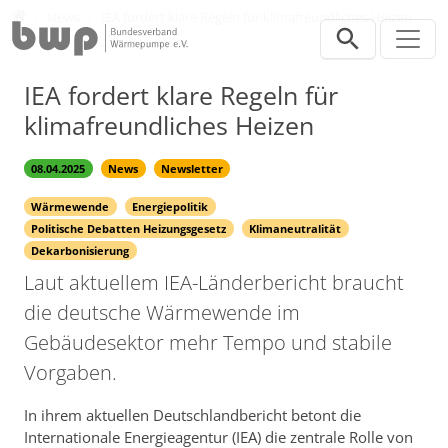
Direkt zur Hauptnavigation springen
Direkt zum Inhalt springen
Presse
News
IEA fordert klare Regeln für klimafreundliches Heizen
IEA fordert klare Regeln für
klimafreundliches Heizen
08.04.2025
News
Newsletter
Wärmewende
Energiepolitik
Politische Debatten Heizungsgesetz
Klimaneutralität
Dekarbonisierung
Laut aktuellem IEA-Länderbericht braucht
die deutsche Wärmewende im
Gebäudesektor mehr Tempo und stabile
Vorgaben.
In ihrem aktuellen Deutschlandbericht betont die
Internationale Energieagentur (IEA) die zentrale Rolle von