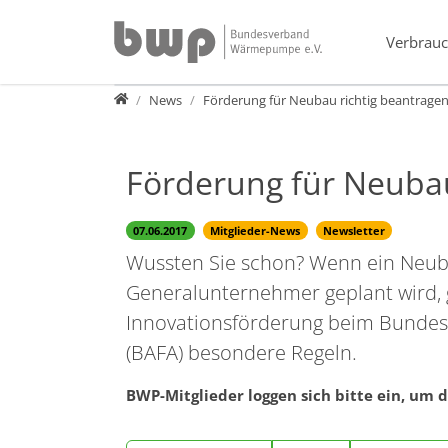
Direkt zur Hauptnavigation springen
Direkt zum Inhalt springen
Verbrauc
Presse
News
Förderung für Neubau richtig beantrage
Förderung für Neubau
07.06.2017
Mitglieder-News
Newsletter
Wussten Sie schon? Wenn ein Neuba
Generalunternehmer geplant wird, g
Innovationsförderung beim Bundesa
(BAFA) besondere Regeln.
BWP-Mitglieder loggen sich bitte ein, um d