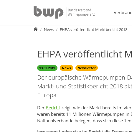
Direkt zur Hauptnavigation springen
Direkt zum Inhalt springen
Verbrauc
Presse
News
EHPA veröffentlicht Marktbericht 2018
EHPA veröffentlicht 
13.02.2019
News
Newsletter
Der europäische Wärmepumpen-Dac
Markt- und Statistikbericht 2018 
Europa.
Der
Bericht
zeigt, wie der Markt bereits im vie
waren bereits 11 Millionen Wärmepumpen in Eur
Nationalverbände belegen, dass sich diese Ten
Insgesamt finden sich im Bericht die Daten au