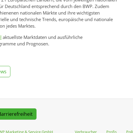
ür Deutschland entsprechend durch den BWP. Zudem
rschienenen nationalen Märkte und ihre wichtigsten
rielle und technische Trends, europäische und nationale
on jedes Marktes.
l
aktuellste Marktdaten und ausführliche
iagramme und Prognosen.
ews
Barrierefreiheit
WP Marketing & Service GmbH
Verbraucher
Profis
Poli