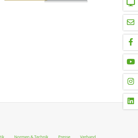
tik
Normen & Technik
Presse
Verband