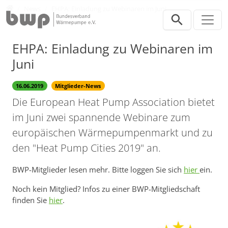
Direkt zur Hauptnavigation springen
Direkt zum Inhalt springen
Presse
News
EHPA: Einladung zu Webinaren im Juni
EHPA: Einladung zu Webinaren im
Juni
16.06.2019
Mitglieder-News
Die European Heat Pump Association bietet
im Juni zwei spannende Webinare zum
europäischen Wärmepumpenmarkt und zu
den "Heat Pump Cities 2019" an.
BWP-Mitglieder lesen mehr. Bitte loggen Sie sich
hier
ein.
Noch kein Mitglied? Infos zu einer BWP-Mitgliedschaft
finden Sie
hier
.