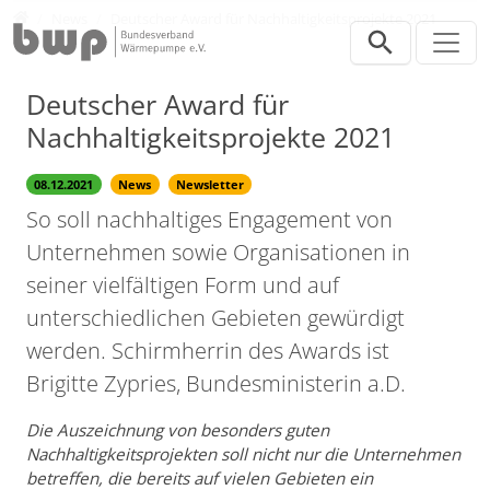
Direkt zur Hauptnavigation springen
Direkt zum Inhalt springen
Presse
News
Deutscher Award für Nachhaltigkeitsprojekte 2021
Deutscher Award für
Nachhaltigkeitsprojekte 2021
08.12.2021
News
Newsletter
So soll nachhaltiges Engagement von
Unternehmen sowie Organisationen in
seiner vielfältigen Form und auf
unterschiedlichen Gebieten gewürdigt
werden. Schirmherrin des Awards ist
Brigitte Zypries, Bundesministerin a.D.
Die Auszeichnung von besonders guten
Nachhaltigkeitsprojekten soll nicht nur die Unternehmen
betreffen, die bereits auf vielen Gebieten ein