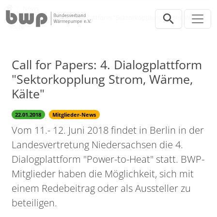
Direkt zur Hauptnavigation springen
Direkt zum Inhalt springen
Presse
News
Call for Papers: 4. Dialogplattform "Sektorkopplung Strom, Wärme,
Kälte"
Call for Papers: 4. Dialogplattform
"Sektorkopplung Strom, Wärme,
Kälte"
22.01.2018
Mitglieder-News
Vom 11.- 12. Juni 2018 findet in Berlin in der
Landesvertretung Niedersachsen die 4.
Dialogplattform "Power-to-Heat" statt. BWP-
Mitglieder haben die Möglichkeit, sich mit
einem Redebeitrag oder als Aussteller zu
beteiligen.