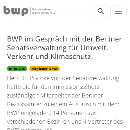
Direkt zur Hauptnavigation springen
Direkt zum Inhalt springen
Presse
News
BWP im Gespräch mit der Berliner Senatsverwaltung für Umwelt,
Verkehr und Klimaschutz
BWP im Gespräch mit der Berliner
Senatsverwaltung für Umwelt,
Verkehr und Klimaschutz
04.10.2018
Mitglieder-News
Herr Dr. Pischke von der Senatsverwaltung
hatte die für den Immissionsschutz
zuständigen Mitarbeiter der Berliner
Bezirksämter zu einem Austausch mit dem
BWP eingeladen. 14 Personen aus
verschiedenen Bezirken und 4 Vertreter des