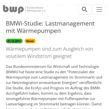
Direkt zur Hauptnavigation springen
Direkt zum Inhalt springen
Presse
News
BMWi-Studie: Lastmanagement mit Wärmepumpen
BMWi-Studie: Lastmanagement
mit Wärmepumpen
01.12.2011
News
Wärmepumpen sind zum Ausgleich von
volatilem Windstrom geeignet
Das Bundesministerium für Wirtschaft und Technologie
(BMWi) hat heute eine Studie zu den "Potenzialen der
Wärmepumpe zum Lastmanagement im Strommarkt und
zur Netzintegration erneuerbarer Energien" veröffentlicht.
Die Studie, die Ecofys und Prognos im Auftrag des BMWi
durchgeführt haben, kommt zu dem Ergebnis, dass
stromgeführte Wärmepumpen mit Pufferspeicher zur
Lastverlagerung im Strommarkt beitragen können. Damit