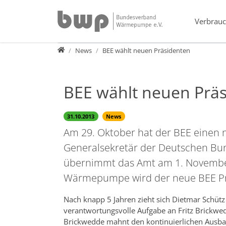
Direkt zur Hauptnavigation springen
Direkt zum Inhalt springen
Verbrauc
Presse
News
BEE wählt neuen Präsidenten
BEE wählt neuen Prä
31.10.2013
News
Am 29. Oktober hat der BEE einen 
Generalsekretär der Deutschen Bun
übernimmt das Amt am 1. November
Wärmepumpe wird der neue BEE Prä
Nach knapp 5 Jahren zieht sich Dietmar Schüt
verantwortungsvolle Aufgabe an Fritz Brickwed
Brickwedde mahnt den kontinuierlichen Ausba