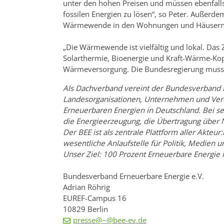
unter den hohen Preisen und müssen ebenfall
fossilen Energien zu lösen“, so Peter. Außerde
Wärmewende in den Wohnungen und Häusern
„Die Wärmewende ist vielfältig und lokal. D
Solarthermie, Bioenergie und Kraft-Wärme-Kop
Wärmeversorgung. Die Bundesregierung muss sie
Als Dachverband vereint der Bundesverband E
Landesorganisationen, Unternehmen und Ver
Erneuerbaren Energien in Deutschland. Bei se
die Energieerzeugung, die Übertragung über N
Der BEE ist als zentrale Plattform aller Akte
wesentliche Anlaufstelle für Politik, Medien u
Unser Ziel: 100 Prozent Erneuerbare Energie 
Bundesverband Erneuerbare Energie e.V.
Adrian Röhrig
EUREF-Campus 16
10829 Berlin
presse@~@bee-ev.de