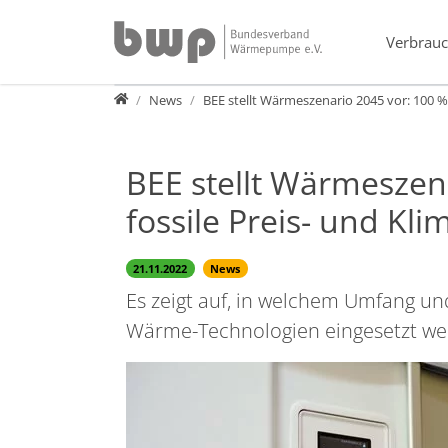
Direkt zur Hauptnavigation springen
Direkt zum Inhalt springen
Verbrauc
Presse
News
BEE stellt Wärmeszenario 2045 vor: 100 %
BEE stellt Wärmeszen
fossile Preis- und Kl
21.11.2022
News
Es zeigt auf, in welchem Umfang u
Wärme-Technologien eingesetzt w