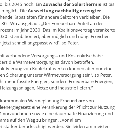
o. bis 2045 hoch. Ein
Zuwachs der Solarthermie
ist bis
 möglich. Die
Ausweitung nachhaltig erzeugter
hende Kapazitäten für andere Sektoren verbleiben. Die
 80 TWh ausgebaut. „Der Erneuerbare Anteil an der
rozent im Jahr 2030. Das im Koalitionsvertrag verankerte
30 ist ambitioniert, aber möglich und nötig. Erreichen
etzt schnell angepasst wird“, so Peter.
mit verbundene Versorgungs- und Kostenkrise habe
nders die Wärmeversorgung ist davon betroffen.
ktivierung von Kohlekraftwerken können aber nur eine
n Sicherung unserer Wärmeversorgung sein“, so Peter.
icht mehr fossile Energien, sondern Erneuerbare Energien,
Heizungsanlagen, Netze und Industrie liefern.“
der kommunalen Wärmeplanung Erneuerbare von
eenergiegesetz eine Verankerung der Pflicht zur Nutzung
4 vorzunehmen sowie eine dauerhafte Finanzierung und
mme auf den Weg zu bringen. „Vor allem
tärker berücksichtigt werden. Sie leiden am meisten