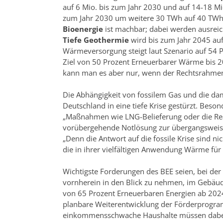
auf 6 Mio. bis zum Jahr 2030 und auf 14-18 Mi
zum Jahr 2030 um weitere 30 TWh auf 40 TWh
Bioenergie
ist machbar; dabei werden ausreic
Tiefe Geothermie
wird bis zum Jahr 2045 auf
Wärmeversorgung steigt laut Szenario auf 54 P
Ziel von 50 Prozent Erneuerbarer Wärme bis 20
kann man es aber nur, wenn der Rechtsrahmen j
Die Abhängigkeit von fossilem Gas und die da
Deutschland in eine tiefe Krise gestürzt. Beso
„Maßnahmen wie LNG-Belieferung oder die Rea
vorübergehende Notlösung zur übergangsweise
„Denn die Antwort auf die fossile Krise sind n
die in ihrer vielfältigen Anwendung Wärme für 
Wichtigste Forderungen des BEE seien, bei 
vornherein in den Blick zu nehmen, im Gebäud
von 65 Prozent Erneuerbaren Energien ab 202
planbare Weiterentwicklung der Förderprogra
einkommensschwache Haushalte müssen dabei s