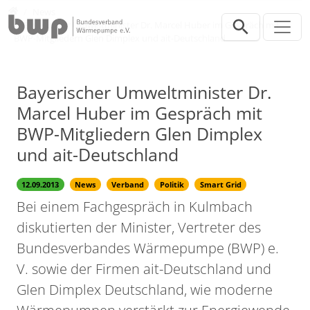
Direkt zur Hauptnavigation springen
Direkt zum Inhalt springen
Presse
News
Bayerischer Umweltminister Dr. Marcel Huber im Gespräch mit
BWP-Mitgliedern Glen Dimplex und ait-Deutschland
Bayerischer Umweltminister Dr.
Marcel Huber im Gespräch mit
BWP-Mitgliedern Glen Dimplex
und ait-Deutschland
12.09.2013
News
Verband
Politik
Smart Grid
Bei einem Fachgespräch in Kulmbach
diskutierten der Minister, Vertreter des
Bundesverbandes Wärmepumpe (BWP) e.
V. sowie der Firmen ait-Deutschland und
Glen Dimplex Deutschland, wie moderne