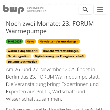
Direkt zur Hauptnavigation springen
Direkt zum Inhalt springen
Presse
News
Noch zwei Monate: 23. FORUM Wärmepumpe
Noch zwei Monate: 23. FORUM
Wärmepumpe
14.09.2025
News
Newsletter-Veranstaltungen
Wärmepumpenmarkt
Branchenveranstaltungen
Netzintegration
Digitalisierung der Energiewirtschaft
Zukunftstechnologien
Am 26. und 27. November 2025 findet in
Berlin das 23. FORUM Wärmepumpe statt.
Die Veranstaltung bringt Expertinnen und
Experten aus Politik, Wirtschaft und
Wissenschaft zusammen.
Das Programm bietet hochkarätige Impulse: Zum Auftakt