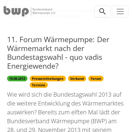
Direkt zur Hauptnavigation springen
Direkt zum Inhalt springen
Presse
News
11. Forum Wärmepumpe: Der Wärmemarkt nach der
Bundestagswahl - quo vadis Energiewende?
11. Forum Wärmepumpe: Der
Wärmemarkt nach der
Bundestagswahl - quo vadis
Energiewende?
19.08.2013
Pressemitteilungen
Verband
Forum
Termine
Wie wird sich die Bundestagswahl 2013 auf
die weitere Entwicklung des Wärmemarktes
auswirken? Bereits zum elften Mal lädt der
Bundesverband Wärmepumpe (BWP) am
28. und 29. November 2013 mit seinem