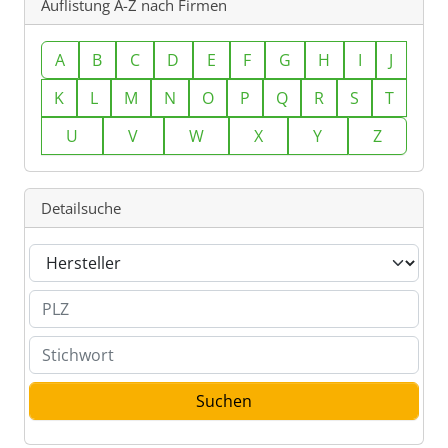
Auflistung A-Z nach Firmen
A
B
C
D
E
F
G
H
I
J
K
L
M
N
O
P
Q
R
S
T
U
V
W
X
Y
Z
Detailsuche
Branche
PLZ
Stichwort