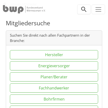
Direkt zur Hauptnavigation springen
Direkt zum Inhalt springen
Verband
Unsere Mitglieder
Mitgliedersuche
Suchen Sie direkt nach allen Fachpartnern in der
Branche:
Hersteller
Energieversorger
Planer/Berater
Fachhandwerker
Bohrfirmen