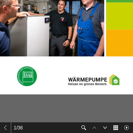
1
/
36