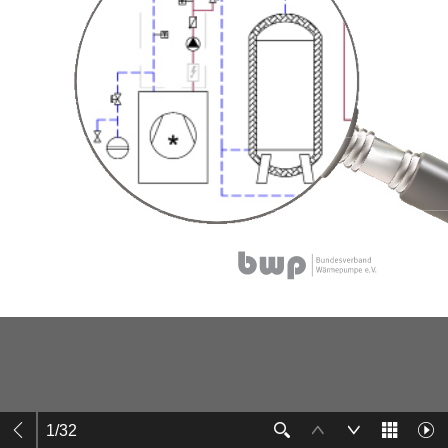
1
/
32