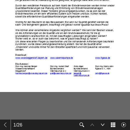
1
/
26